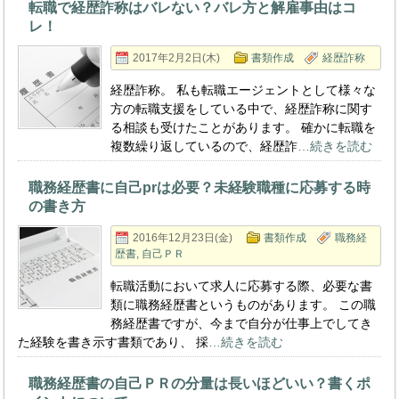
転職で経歴詐称はバレない？バレ方と解雇事由はコ
レ！
2017年2月2日(木)
書類作成
経歴詐称
経歴詐称。 私も転職エージェントとして様々な
方の転職支援をしている中で、経歴詐称に関す
る相談も受けたことがあります。 確かに転職を
複数繰り返しているので、経歴詐
…続きを読む
職務経歴書に自己prは必要？未経験職種に応募する時
の書き方
2016年12月23日(金)
書類作成
職務経
歴書
,
自己ＰＲ
転職活動において求人に応募する際、必要な書
類に職務経歴書というものがあります。 この職
務経歴書ですが、今まで自分が仕事上でしてき
た経験を書き示す書類であり、 採
…続きを読む
職務経歴書の自己ＰＲの分量は長いほどいい？書くポ