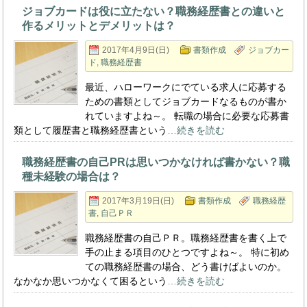
ジョブカードは役に立たない？職務経歴書との違いと
作るメリットとデメリットは？
2017年4月9日(日)
書類作成
ジョブカー
ド
,
職務経歴書
最近、ハローワークにでている求人に応募する
ための書類としてジョブカードなるものが書か
れていますよね～。 転職の場合に必要な応募書
類として履歴書と職務経歴書という
…続きを読む
職務経歴書の自己PRは思いつかなければ書かない？職
種未経験の場合は？
2017年3月19日(日)
書類作成
職務経歴
書
,
自己ＰＲ
職務経歴書の自己ＰＲ。職務経歴書を書く上で
手の止まる項目のひとつですよね～。 特に初め
ての職務経歴書の場合、どう書けばよいのか。
なかなか思いつかなくて困るという
…続きを読む