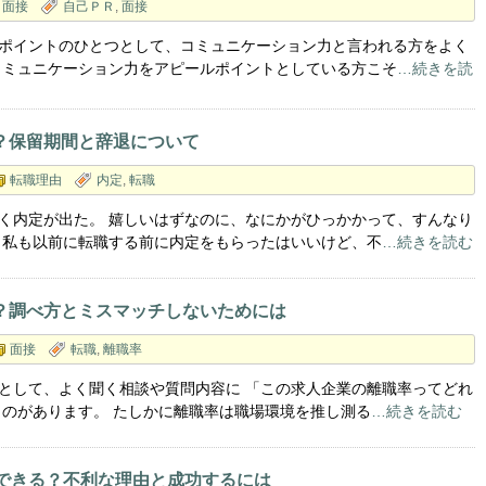
面接
自己ＰＲ
,
面接
ポイントのひとつとして、コミュニケーション力と言われる方をよく
コミュニケーション力をアピールポイントとしている方こそ
…続きを読
？保留期間と辞退について
転職理由
内定
,
転職
く内定が出た。 嬉しいはずなのに、なにかがひっかかって、すんなり
 私も以前に転職する前に内定をもらったはいいけど、不
…続きを読む
？調べ方とミスマッチしないためには
面接
転職
,
離職率
として、よく聞く相談や質問内容に 「この求人企業の離職率ってどれ
うのがあります。 たしかに離職率は職場環境を推し測る
…続きを読む
はできる？不利な理由と成功するには