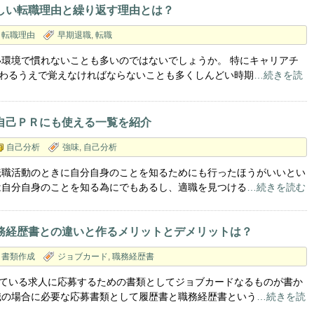
しい転職理由と繰り返す理由とは？
転職理由
早期退職
,
転職
い環境で慣れないことも多いのではないでしょうか。 特にキャリアチ
わるうえで覚えなければならないことも多くしんどい時期
…続きを読
自己ＰＲにも使える一覧を紹介
自己分析
強味
,
自己分析
転職活動のときに自分自身のことを知るためにも行ったほうがいいとい
は自分自身のことを知る為にでもあるし、適職を見つける
…続きを読む
務経歴書との違いと作るメリットとデメリットは？
書類作成
ジョブカード
,
職務経歴書
ている求人に応募するための書類としてジョブカードなるものが書か
職の場合に必要な応募書類として履歴書と職務経歴書という
…続きを読