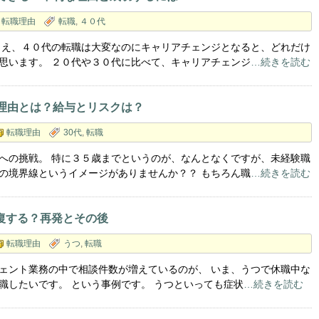
転職理由
転職
,
４０代
さえ、４０代の転職は大変なのにキャリアチェンジとなると、どれだけ
思います。 ２０代や３０代に比べて、キャリアチェンジ
…続きを読む
の理由とは？給与とリスクは？
転職理由
30代
,
転職
への挑戦。 特に３５歳までというのが、なんとなくですが、未経験職
の境界線というイメージがありませんか？？ もちろん職
…続きを読む
復する？再発とその後
転職理由
うつ
,
転職
ェント業務の中で相談件数が増えているのが、 いま、うつで休職中な
職したいです。 という事例です。 うつといっても症状
…続きを読む